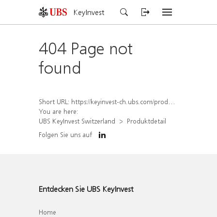
KeyInvest
404 Page not
found
Short URL:
https://keyinvest-ch.ubs.com/produkt/detail/index/isin/CH1562165113
You are here:
UBS KeyInvest Switzerland
Produktdetail
Folgen Sie uns auf
Entdecken Sie UBS KeyInvest
Home