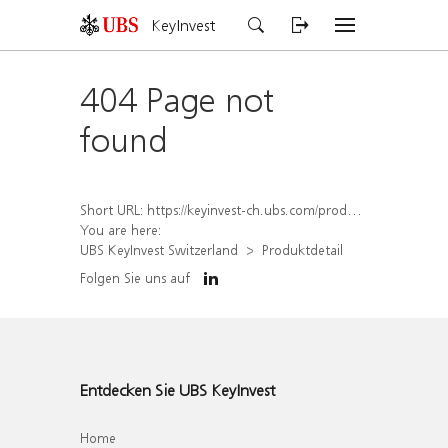
KeyInvest
404 Page not
found
Short URL:
https://keyinvest-ch.ubs.com/produkt/detail/index/isin/CH1562165121
You are here:
UBS KeyInvest Switzerland
Produktdetail
Folgen Sie uns auf
Entdecken Sie UBS KeyInvest
Home