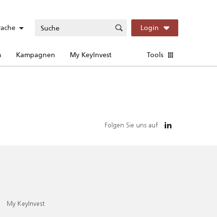
rache
Login
n
Kampagnen
My KeyInvest
Tools
Folgen Sie uns auf
My KeyInvest