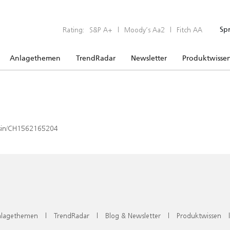
Rating:
S&P A+
|
Moody’s Aa2
|
Fitch AA
Sp
Anlagethemen
TrendRadar
Newsletter
Produktwisse
x/isin/CH1562165204
lagethemen
|
TrendRadar
|
Blog & Newsletter
|
Produktwissen
|