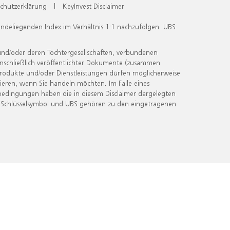
chutzerklärung
|
KeyInvest Disclaimer
undeliegenden Index im Verhältnis 1:1 nachzufolgen. UBS
und/oder deren Tochtergesellschaften, verbundenen
inschließlich veröffentlichter Dokumente (zusammen
 Produkte und/oder Dienstleistungen dürfen möglicherweise
ieren, wenn Sie handeln möchten. Im Falle eines
bedingungen haben die in diesem Disclaimer dargelegten
 Schlüsselsymbol und UBS gehören zu den eingetragenen