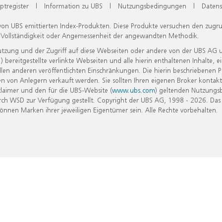
ptregister
|
Information zu UBS
|
Nutzungsbedingungen
|
Datens
 von UBS emittierten Index-Produkten. Diese Produkte versuchen den zugr
, Vollständigkeit oder Angemessenheit der angewandten Methodik.
Nutzung und der Zugriff auf diese Webseiten oder andere von der UBS AG 
eitgestellte verlinkte Webseiten und alle hierin enthaltenen Inhalte, e
allen anderen veröffentlichten Einschränkungen. Die hierin beschriebenen
n von Anlegern verkauft werden. Sie sollten Ihren eigenen Broker kontakt
laimer und den für die UBS-Website (
www.ubs.com
) geltenden Nutzungs
h WSD zur Verfügung gestellt. Copyright der UBS AG, 1998 - 2026. Das
nen Marken ihrer jeweiligen Eigentümer sein. Alle Rechte vorbehalten.