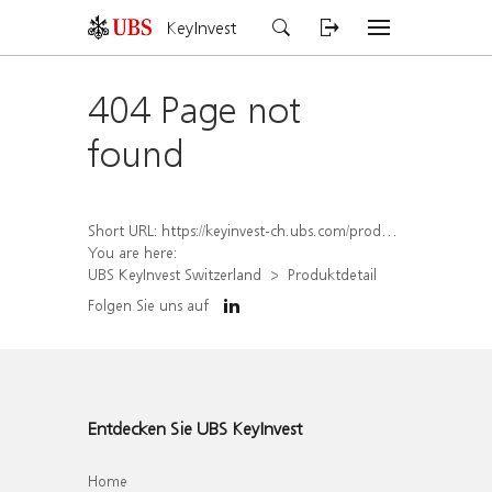
KeyInvest
404 Page not
found
Short URL:
https://keyinvest-ch.ubs.com/produkt/detail/index/isin/CH1562165386
You are here:
UBS KeyInvest Switzerland
Produktdetail
Folgen Sie uns auf
Entdecken Sie UBS KeyInvest
Home