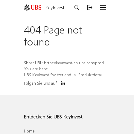
KeyInvest
404 Page not
found
Short URL:
https://keyinvest-ch.ubs.com/produkt/detail/index/isin/CH1562190913
You are here:
UBS KeyInvest Switzerland
Produktdetail
Folgen Sie uns auf
Entdecken Sie UBS KeyInvest
Home