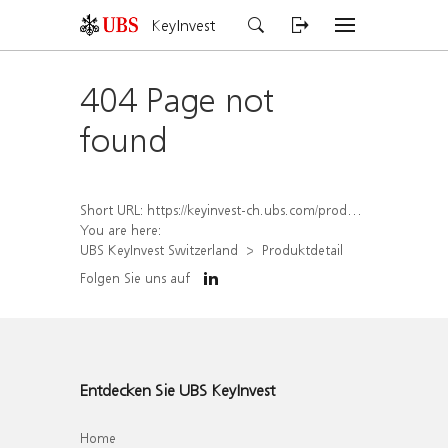
KeyInvest
404 Page not
found
Short URL:
https://keyinvest-ch.ubs.com/produkt/detail/index/isin/CH1562191044
You are here:
UBS KeyInvest Switzerland
Produktdetail
Folgen Sie uns auf
Entdecken Sie UBS KeyInvest
Home