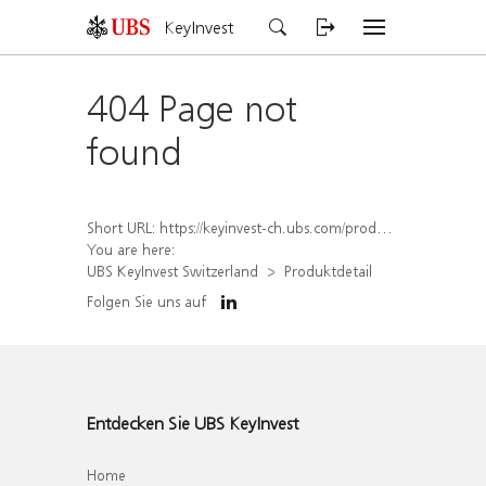
KeyInvest
404 Page not
found
Short URL:
https://keyinvest-ch.ubs.com/produkt/detail/index/isin/CH1562195763
You are here:
UBS KeyInvest Switzerland
Produktdetail
Folgen Sie uns auf
Entdecken Sie UBS KeyInvest
Home