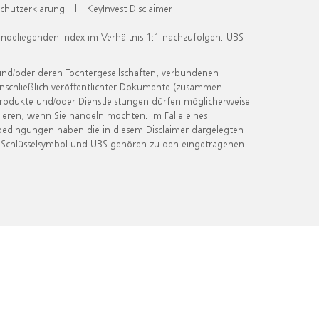
chutzerklärung
|
KeyInvest Disclaimer
undeliegenden Index im Verhältnis 1:1 nachzufolgen. UBS
und/oder deren Tochtergesellschaften, verbundenen
inschließlich veröffentlichter Dokumente (zusammen
 Produkte und/oder Dienstleistungen dürfen möglicherweise
ieren, wenn Sie handeln möchten. Im Falle eines
bedingungen haben die in diesem Disclaimer dargelegten
 Schlüsselsymbol und UBS gehören zu den eingetragenen