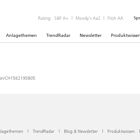
Rating:
S&P A+
|
Moody’s Aa2
|
Fitch AA
Sp
Anlagethemen
TrendRadar
Newsletter
Produktwisse
x/isin/CH1562195805
lagethemen
|
TrendRadar
|
Blog & Newsletter
|
Produktwissen
|