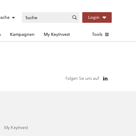
rache
Login
n
Kampagnen
My KeyInvest
Tools
Folgen Sie uns auf
My KeyInvest