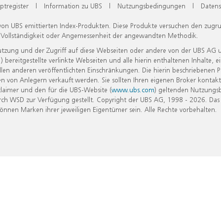
ptregister
|
Information zu UBS
|
Nutzungsbedingungen
|
Datens
 von UBS emittierten Index-Produkten. Diese Produkte versuchen den zugr
, Vollständigkeit oder Angemessenheit der angewandten Methodik.
Nutzung und der Zugriff auf diese Webseiten oder andere von der UBS AG 
eitgestellte verlinkte Webseiten und alle hierin enthaltenen Inhalte, e
allen anderen veröffentlichten Einschränkungen. Die hierin beschriebenen
n von Anlegern verkauft werden. Sie sollten Ihren eigenen Broker kontakt
laimer und den für die UBS-Website (
www.ubs.com
) geltenden Nutzungs
h WSD zur Verfügung gestellt. Copyright der UBS AG, 1998 - 2026. Das
nen Marken ihrer jeweiligen Eigentümer sein. Alle Rechte vorbehalten.