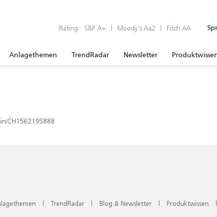
Rating:
S&P A+
|
Moody’s Aa2
|
Fitch AA
Sp
Anlagethemen
TrendRadar
Newsletter
Produktwisse
x/isin/CH1562195888
lagethemen
|
TrendRadar
|
Blog & Newsletter
|
Produktwissen
|