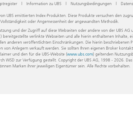
ptregister
|
Information zu UBS
|
Nutzungsbedingungen
|
Datens
 von UBS emittierten Index-Produkten. Diese Produkte versuchen den zugr
, Vollständigkeit oder Angemessenheit der angewandten Methodik.
Nutzung und der Zugriff auf diese Webseiten oder andere von der UBS AG 
eitgestellte verlinkte Webseiten und alle hierin enthaltenen Inhalte, e
allen anderen veröffentlichten Einschränkungen. Die hierin beschriebenen
n von Anlegern verkauft werden. Sie sollten Ihren eigenen Broker kontakt
laimer und den für die UBS-Website (
www.ubs.com
) geltenden Nutzungs
h WSD zur Verfügung gestellt. Copyright der UBS AG, 1998 - 2026. Das
nen Marken ihrer jeweiligen Eigentümer sein. Alle Rechte vorbehalten.