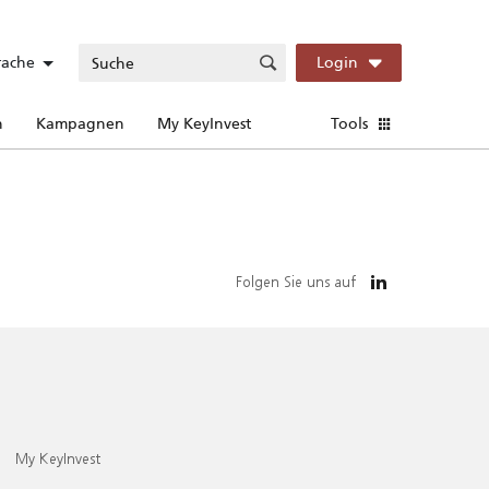
rache
Login
n
Kampagnen
My KeyInvest
Tools
Folgen Sie uns auf
My KeyInvest