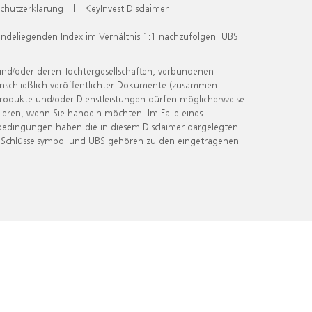
chutzerklärung
|
KeyInvest Disclaimer
undeliegenden Index im Verhältnis 1:1 nachzufolgen. UBS
und/oder deren Tochtergesellschaften, verbundenen
inschließlich veröffentlichter Dokumente (zusammen
 Produkte und/oder Dienstleistungen dürfen möglicherweise
ieren, wenn Sie handeln möchten. Im Falle eines
bedingungen haben die in diesem Disclaimer dargelegten
 Schlüsselsymbol und UBS gehören zu den eingetragenen