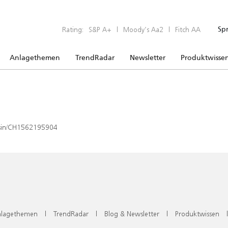
Rating:
S&P A+
|
Moody’s Aa2
|
Fitch AA
Sp
Anlagethemen
TrendRadar
Newsletter
Produktwisse
x/isin/CH1562195904
lagethemen
|
TrendRadar
|
Blog & Newsletter
|
Produktwissen
|