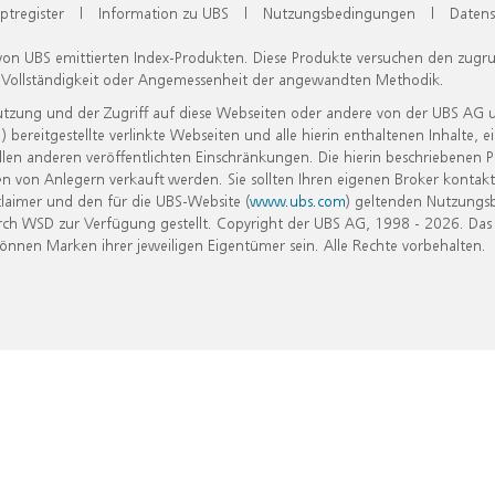
ptregister
|
Information zu UBS
|
Nutzungsbedingungen
|
Datens
 von UBS emittierten Index-Produkten. Diese Produkte versuchen den zugr
, Vollständigkeit oder Angemessenheit der angewandten Methodik.
Nutzung und der Zugriff auf diese Webseiten oder andere von der UBS AG 
eitgestellte verlinkte Webseiten und alle hierin enthaltenen Inhalte, e
allen anderen veröffentlichten Einschränkungen. Die hierin beschriebenen
n von Anlegern verkauft werden. Sie sollten Ihren eigenen Broker kontakt
laimer und den für die UBS-Website (
www.ubs.com
) geltenden Nutzungs
h WSD zur Verfügung gestellt. Copyright der UBS AG, 1998 - 2026. Das
nen Marken ihrer jeweiligen Eigentümer sein. Alle Rechte vorbehalten.