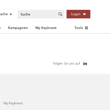
rache
Login
n
Kampagnen
My KeyInvest
Tools
Folgen Sie uns auf
My KeyInvest