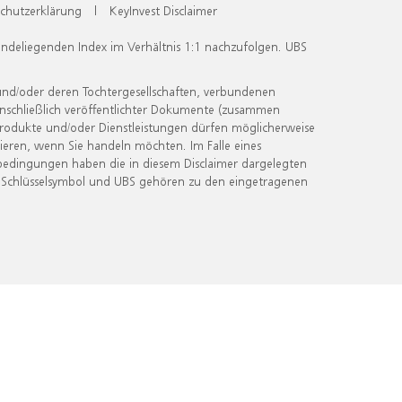
chutzerklärung
|
KeyInvest Disclaimer
undeliegenden Index im Verhältnis 1:1 nachzufolgen. UBS
und/oder deren Tochtergesellschaften, verbundenen
inschließlich veröffentlichter Dokumente (zusammen
 Produkte und/oder Dienstleistungen dürfen möglicherweise
ieren, wenn Sie handeln möchten. Im Falle eines
bedingungen haben die in diesem Disclaimer dargelegten
 Schlüsselsymbol und UBS gehören zu den eingetragenen