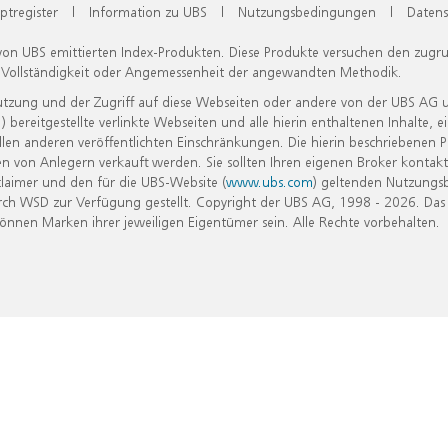
ptregister
|
Information zu UBS
|
Nutzungsbedingungen
|
Datens
 von UBS emittierten Index-Produkten. Diese Produkte versuchen den zugr
, Vollständigkeit oder Angemessenheit der angewandten Methodik.
Nutzung und der Zugriff auf diese Webseiten oder andere von der UBS AG 
eitgestellte verlinkte Webseiten und alle hierin enthaltenen Inhalte, e
allen anderen veröffentlichten Einschränkungen. Die hierin beschriebenen
n von Anlegern verkauft werden. Sie sollten Ihren eigenen Broker kontakt
laimer und den für die UBS-Website (
www.ubs.com
) geltenden Nutzungs
h WSD zur Verfügung gestellt. Copyright der UBS AG, 1998 - 2026. Das
nen Marken ihrer jeweiligen Eigentümer sein. Alle Rechte vorbehalten.