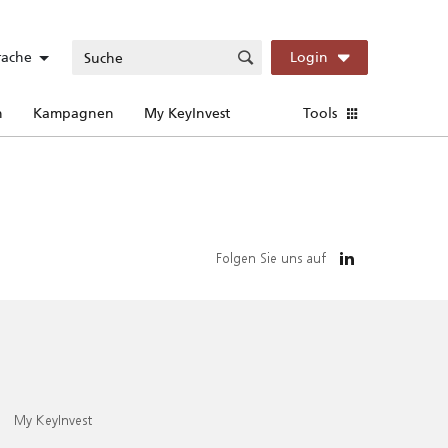
rache
Login
n
Kampagnen
My KeyInvest
Tools
Folgen Sie uns auf
My KeyInvest