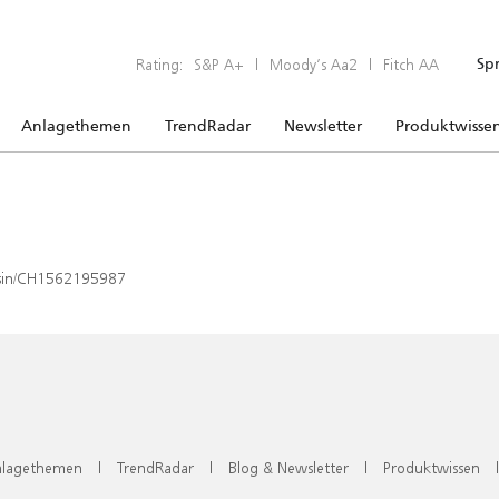
Rating:
S&P A+
|
Moody’s Aa2
|
Fitch AA
Sp
Anlagethemen
TrendRadar
Newsletter
Produktwisse
x/isin/CH1562195987
lagethemen
|
TrendRadar
|
Blog & Newsletter
|
Produktwissen
|