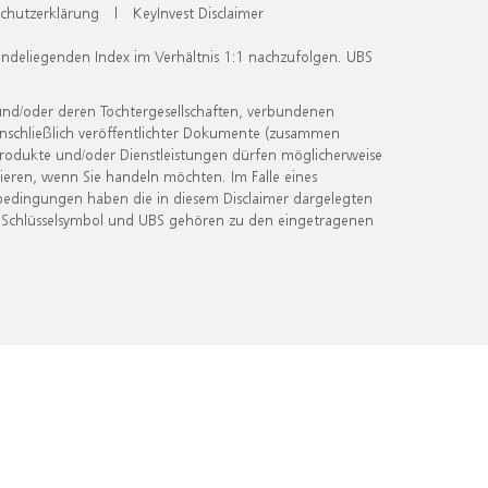
chutzerklärung
|
KeyInvest Disclaimer
undeliegenden Index im Verhältnis 1:1 nachzufolgen. UBS
und/oder deren Tochtergesellschaften, verbundenen
inschließlich veröffentlichter Dokumente (zusammen
 Produkte und/oder Dienstleistungen dürfen möglicherweise
ieren, wenn Sie handeln möchten. Im Falle eines
bedingungen haben die in diesem Disclaimer dargelegten
 Schlüsselsymbol und UBS gehören zu den eingetragenen