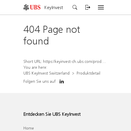
KeyInvest
404 Page not
found
Short URL:
https://keyinvest-ch.ubs.com/produkt/detail/index/isin/CH1562196001
You are here:
UBS KeyInvest Switzerland
Produktdetail
Folgen Sie uns auf
Entdecken Sie UBS KeyInvest
Home