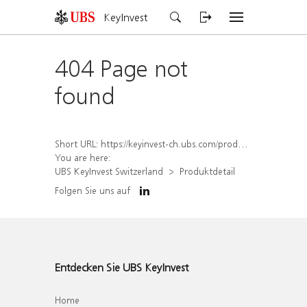
KeyInvest
404 Page not
found
Short URL:
https://keyinvest-ch.ubs.com/produkt/detail/index/isin/CH1562196977
You are here:
UBS KeyInvest Switzerland
Produktdetail
Folgen Sie uns auf
Entdecken Sie UBS KeyInvest
Home