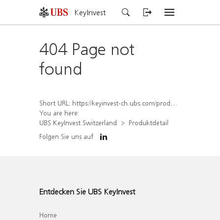
KeyInvest
404 Page not
found
Short URL:
https://keyinvest-ch.ubs.com/produkt/detail/index/isin/CH1562197124
You are here:
UBS KeyInvest Switzerland
Produktdetail
Folgen Sie uns auf
Entdecken Sie UBS KeyInvest
Home