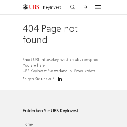
KeyInvest
404 Page not
found
Short URL:
https://keyinvest-ch.ubs.com/produkt/detail/index/isin/CH1562203872
You are here:
UBS KeyInvest Switzerland
Produktdetail
Folgen Sie uns auf
Entdecken Sie UBS KeyInvest
Home