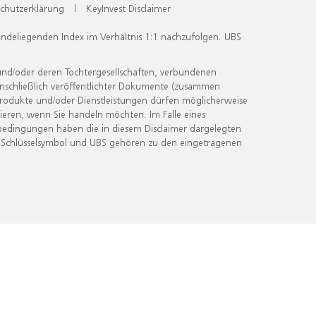
chutzerklärung
|
KeyInvest Disclaimer
undeliegenden Index im Verhältnis 1:1 nachzufolgen. UBS
und/oder deren Tochtergesellschaften, verbundenen
inschließlich veröffentlichter Dokumente (zusammen
 Produkte und/oder Dienstleistungen dürfen möglicherweise
ieren, wenn Sie handeln möchten. Im Falle eines
bedingungen haben die in diesem Disclaimer dargelegten
 Schlüsselsymbol und UBS gehören zu den eingetragenen