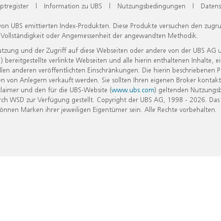
ptregister
|
Information zu UBS
|
Nutzungsbedingungen
|
Datens
 von UBS emittierten Index-Produkten. Diese Produkte versuchen den zugr
, Vollständigkeit oder Angemessenheit der angewandten Methodik.
Nutzung und der Zugriff auf diese Webseiten oder andere von der UBS AG 
eitgestellte verlinkte Webseiten und alle hierin enthaltenen Inhalte, e
allen anderen veröffentlichten Einschränkungen. Die hierin beschriebenen
n von Anlegern verkauft werden. Sie sollten Ihren eigenen Broker kontakt
laimer und den für die UBS-Website (
www.ubs.com
) geltenden Nutzungs
h WSD zur Verfügung gestellt. Copyright der UBS AG, 1998 - 2026. Das
nen Marken ihrer jeweiligen Eigentümer sein. Alle Rechte vorbehalten.