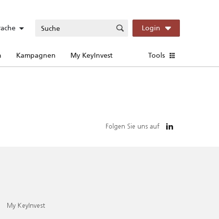
rache
Login
n
Kampagnen
My KeyInvest
Tools
Folgen Sie uns auf
My KeyInvest