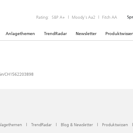
Rating:
S&P A+
|
Moody’s Aa2
|
Fitch AA
Sp
Anlagethemen
TrendRadar
Newsletter
Produktwisse
x/isin/CH1562203898
lagethemen
|
TrendRadar
|
Blog & Newsletter
|
Produktwissen
|