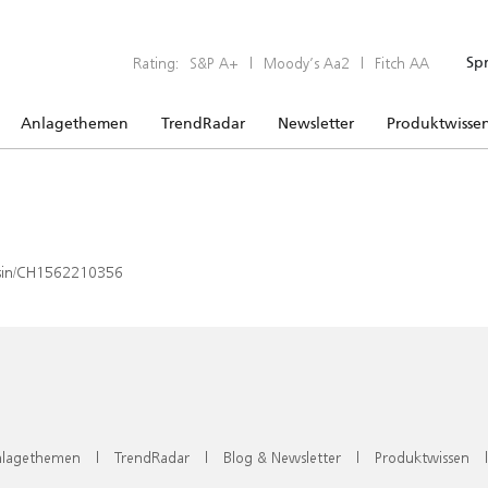
Rating:
S&P A+
|
Moody’s Aa2
|
Fitch AA
Sp
Anlagethemen
TrendRadar
Newsletter
Produktwisse
x/isin/CH1562210356
lagethemen
|
TrendRadar
|
Blog & Newsletter
|
Produktwissen
|