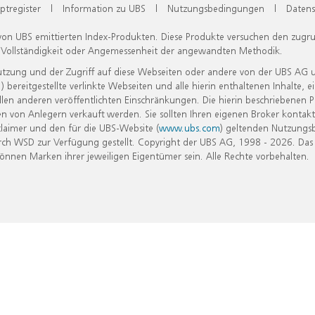
ptregister
|
Information zu UBS
|
Nutzungsbedingungen
|
Datens
 von UBS emittierten Index-Produkten. Diese Produkte versuchen den zugr
, Vollständigkeit oder Angemessenheit der angewandten Methodik.
Nutzung und der Zugriff auf diese Webseiten oder andere von der UBS AG 
eitgestellte verlinkte Webseiten und alle hierin enthaltenen Inhalte, e
allen anderen veröffentlichten Einschränkungen. Die hierin beschriebenen
n von Anlegern verkauft werden. Sie sollten Ihren eigenen Broker kontakt
laimer und den für die UBS-Website (
www.ubs.com
) geltenden Nutzungs
h WSD zur Verfügung gestellt. Copyright der UBS AG, 1998 - 2026. Das
nen Marken ihrer jeweiligen Eigentümer sein. Alle Rechte vorbehalten.