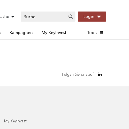
rache
Login
n
Kampagnen
My KeyInvest
Tools
Folgen Sie uns auf
My KeyInvest