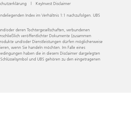
chutzerklärung
|
KeyInvest Disclaimer
undeliegenden Index im Verhältnis 1:1 nachzufolgen. UBS
und/oder deren Tochtergesellschaften, verbundenen
inschließlich veröffentlichter Dokumente (zusammen
 Produkte und/oder Dienstleistungen dürfen möglicherweise
ieren, wenn Sie handeln möchten. Im Falle eines
bedingungen haben die in diesem Disclaimer dargelegten
 Schlüsselsymbol und UBS gehören zu den eingetragenen