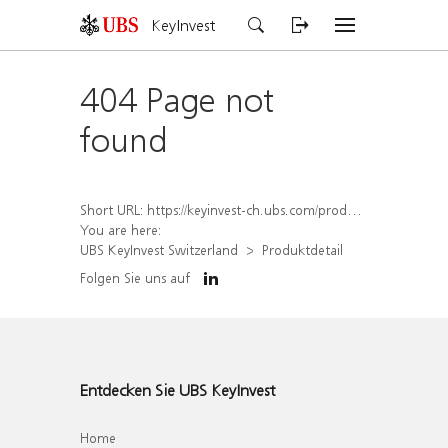
KeyInvest
404 Page not
found
Short URL:
https://keyinvest-ch.ubs.com/produkt/detail/index/isin/CH1562210570
You are here:
UBS KeyInvest Switzerland
Produktdetail
Folgen Sie uns auf
Entdecken Sie UBS KeyInvest
Home