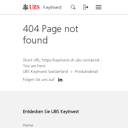
KeyInvest
404 Page not
found
Short URL:
https://keyinvest-ch.ubs.com/produkt/detail/index/isin/CH1562217328
You are here:
UBS KeyInvest Switzerland
Produktdetail
Folgen Sie uns auf
Entdecken Sie UBS KeyInvest
Home