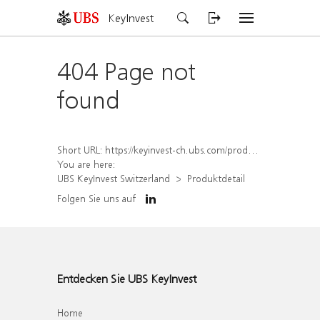
KeyInvest
404 Page not
found
Short URL:
https://keyinvest-ch.ubs.com/produkt/detail/index/isin/CH1562230677
You are here:
UBS KeyInvest Switzerland
Produktdetail
Folgen Sie uns auf
Entdecken Sie UBS KeyInvest
Home