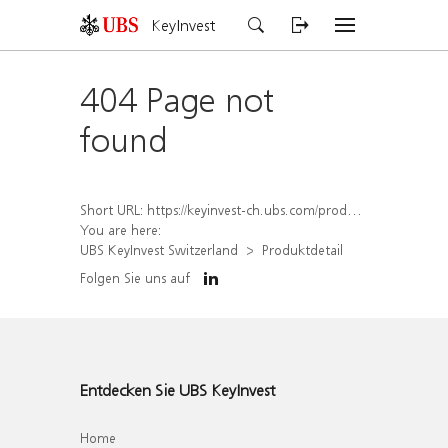
KeyInvest
404 Page not
found
Short URL:
https://keyinvest-ch.ubs.com/produkt/detail/index/isin/CH1562230693
You are here:
UBS KeyInvest Switzerland
Produktdetail
Folgen Sie uns auf
Entdecken Sie UBS KeyInvest
Home