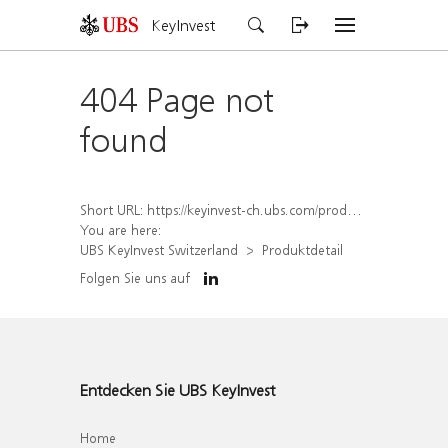
KeyInvest
404 Page not
found
Short URL:
https://keyinvest-ch.ubs.com/produkt/detail/index/isin/CH1562230834
You are here:
UBS KeyInvest Switzerland
Produktdetail
Folgen Sie uns auf
Entdecken Sie UBS KeyInvest
Home