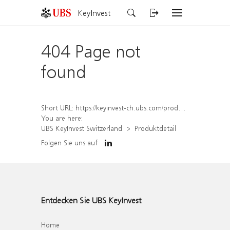
KeyInvest
404 Page not
found
Short URL:
https://keyinvest-ch.ubs.com/produkt/detail/index/isin/CH1563449318
You are here:
UBS KeyInvest Switzerland
Produktdetail
Folgen Sie uns auf
Entdecken Sie UBS KeyInvest
Home