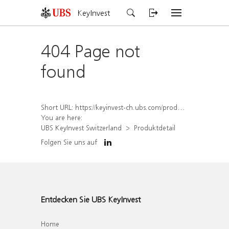
KeyInvest
404 Page not
found
Short URL:
https://keyinvest-ch.ubs.com/produkt/detail/index/isin/CH1563449904
You are here:
UBS KeyInvest Switzerland
Produktdetail
Folgen Sie uns auf
Entdecken Sie UBS KeyInvest
Home