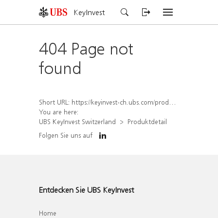
KeyInvest
404 Page not
found
Short URL:
https://keyinvest-ch.ubs.com/produkt/detail/index/isin/CH1563450357
You are here:
UBS KeyInvest Switzerland
Produktdetail
Folgen Sie uns auf
Entdecken Sie UBS KeyInvest
Home