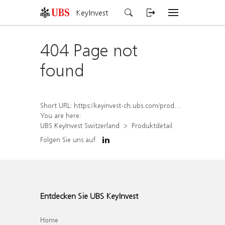
KeyInvest
404 Page not
found
Short URL:
https://keyinvest-ch.ubs.com/produkt/detail/index/isin/CH1563450365
You are here:
UBS KeyInvest Switzerland
Produktdetail
Folgen Sie uns auf
Entdecken Sie UBS KeyInvest
Home