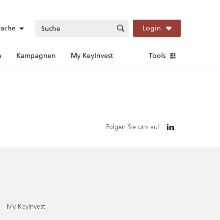
rache
Login
n
Kampagnen
My KeyInvest
Tools
Folgen Sie uns auf
My KeyInvest