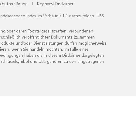
chutzerklärung
|
KeyInvest Disclaimer
undeliegenden Index im Verhältnis 1:1 nachzufolgen. UBS
und/oder deren Tochtergesellschaften, verbundenen
inschließlich veröffentlichter Dokumente (zusammen
 Produkte und/oder Dienstleistungen dürfen möglicherweise
ieren, wenn Sie handeln möchten. Im Falle eines
bedingungen haben die in diesem Disclaimer dargelegten
 Schlüsselsymbol und UBS gehören zu den eingetragenen