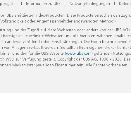
ptregister
|
Information zu UBS
|
Nutzungsbedingungen
|
Datens
 von UBS emittierten Index-Produkten. Diese Produkte versuchen den zugr
, Vollständigkeit oder Angemessenheit der angewandten Methodik.
Nutzung und der Zugriff auf diese Webseiten oder andere von der UBS AG 
eitgestellte verlinkte Webseiten und alle hierin enthaltenen Inhalte, e
allen anderen veröffentlichten Einschränkungen. Die hierin beschriebenen
n von Anlegern verkauft werden. Sie sollten Ihren eigenen Broker kontakt
laimer und den für die UBS-Website (
www.ubs.com
) geltenden Nutzungs
h WSD zur Verfügung gestellt. Copyright der UBS AG, 1998 - 2026. Das
nen Marken ihrer jeweiligen Eigentümer sein. Alle Rechte vorbehalten.