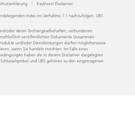
chutzerklärung
|
KeyInvest Disclaimer
undeliegenden Index im Verhältnis 1:1 nachzufolgen. UBS
und/oder deren Tochtergesellschaften, verbundenen
inschließlich veröffentlichter Dokumente (zusammen
 Produkte und/oder Dienstleistungen dürfen möglicherweise
ieren, wenn Sie handeln möchten. Im Falle eines
bedingungen haben die in diesem Disclaimer dargelegten
 Schlüsselsymbol und UBS gehören zu den eingetragenen