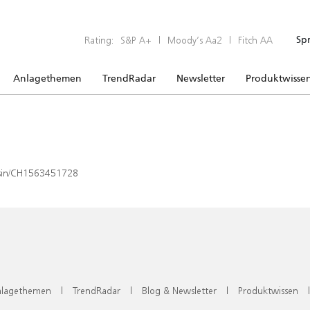
Rating:
S&P A+
|
Moody’s Aa2
|
Fitch AA
Sp
Anlagethemen
TrendRadar
Newsletter
Produktwisse
x/isin/CH1563451728
lagethemen
|
TrendRadar
|
Blog & Newsletter
|
Produktwissen
|