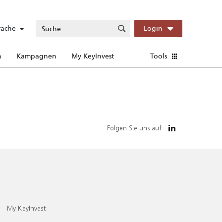
rache
Login
n
Kampagnen
My KeyInvest
Tools
Folgen Sie uns auf
My KeyInvest