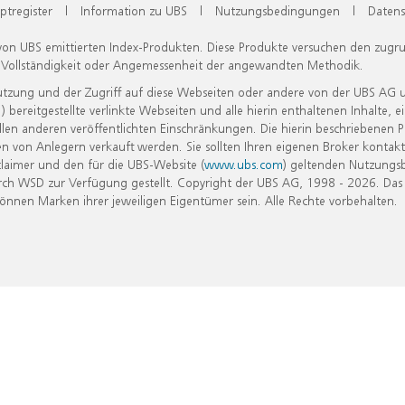
ptregister
|
Information zu UBS
|
Nutzungsbedingungen
|
Datens
 von UBS emittierten Index-Produkten. Diese Produkte versuchen den zugr
, Vollständigkeit oder Angemessenheit der angewandten Methodik.
Nutzung und der Zugriff auf diese Webseiten oder andere von der UBS AG 
eitgestellte verlinkte Webseiten und alle hierin enthaltenen Inhalte, e
allen anderen veröffentlichten Einschränkungen. Die hierin beschriebenen
n von Anlegern verkauft werden. Sie sollten Ihren eigenen Broker kontakt
laimer und den für die UBS-Website (
www.ubs.com
) geltenden Nutzungs
h WSD zur Verfügung gestellt. Copyright der UBS AG, 1998 - 2026. Das
nen Marken ihrer jeweiligen Eigentümer sein. Alle Rechte vorbehalten.