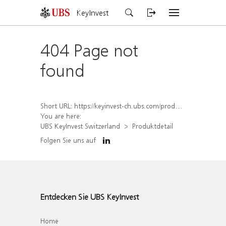
KeyInvest
404 Page not
found
Short URL:
https://keyinvest-ch.ubs.com/produkt/detail/index/isin/CH1563452908
You are here:
UBS KeyInvest Switzerland
Produktdetail
Folgen Sie uns auf
Entdecken Sie UBS KeyInvest
Home