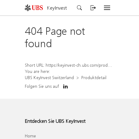
KeyInvest
404 Page not
found
Short URL:
https://keyinvest-ch.ubs.com/produkt/detail/index/isin/CH1563453971
You are here:
UBS KeyInvest Switzerland
Produktdetail
Folgen Sie uns auf
Entdecken Sie UBS KeyInvest
Home