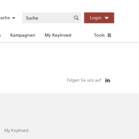
rache
Login
n
Kampagnen
My KeyInvest
Tools
Folgen Sie uns auf
My KeyInvest