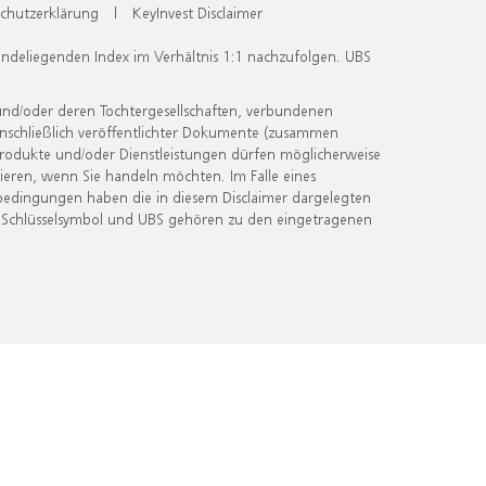
chutzerklärung
|
KeyInvest Disclaimer
undeliegenden Index im Verhältnis 1:1 nachzufolgen. UBS
und/oder deren Tochtergesellschaften, verbundenen
inschließlich veröffentlichter Dokumente (zusammen
 Produkte und/oder Dienstleistungen dürfen möglicherweise
ieren, wenn Sie handeln möchten. Im Falle eines
bedingungen haben die in diesem Disclaimer dargelegten
 Schlüsselsymbol und UBS gehören zu den eingetragenen