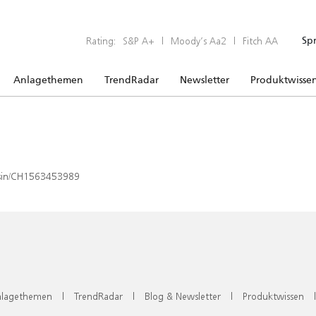
Rating:
S&P A+
|
Moody’s Aa2
|
Fitch AA
Sp
Anlagethemen
TrendRadar
Newsletter
Produktwisse
x/isin/CH1563453989
lagethemen
|
TrendRadar
|
Blog & Newsletter
|
Produktwissen
|