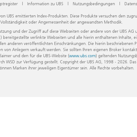
ptregister
|
Information zu UBS
|
Nutzungsbedingungen
|
Datens
 von UBS emittierten Index-Produkten. Diese Produkte versuchen den zugr
, Vollständigkeit oder Angemessenheit der angewandten Methodik.
Nutzung und der Zugriff auf diese Webseiten oder andere von der UBS AG 
eitgestellte verlinkte Webseiten und alle hierin enthaltenen Inhalte, e
allen anderen veröffentlichten Einschränkungen. Die hierin beschriebenen
n von Anlegern verkauft werden. Sie sollten Ihren eigenen Broker kontakt
laimer und den für die UBS-Website (
www.ubs.com
) geltenden Nutzungs
h WSD zur Verfügung gestellt. Copyright der UBS AG, 1998 - 2026. Das
nen Marken ihrer jeweiligen Eigentümer sein. Alle Rechte vorbehalten.