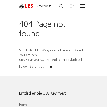
KeyInvest
404 Page not
found
Short URL:
https://keyinvest-ch.ubs.com/produkt/detail/index/isin/CH1563454102
You are here:
UBS KeyInvest Switzerland
Produktdetail
Folgen Sie uns auf
Entdecken Sie UBS KeyInvest
Home