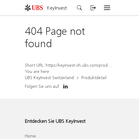
KeyInvest
404 Page not
found
Short URL:
https://keyinvest-ch.ubs.com/produkt/detail/index/isin/CH1563459598
You are here:
UBS KeyInvest Switzerland
Produktdetail
Folgen Sie uns auf
Entdecken Sie UBS KeyInvest
Home