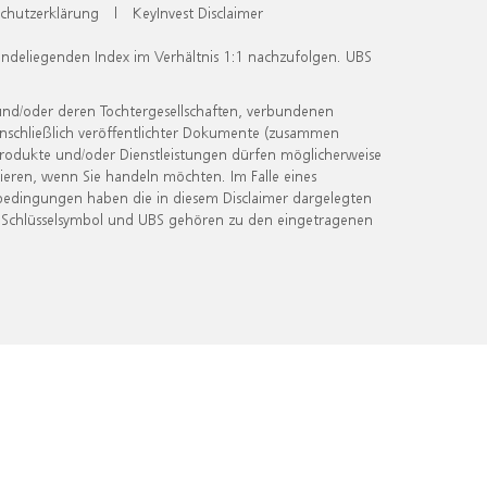
chutzerklärung
|
KeyInvest Disclaimer
undeliegenden Index im Verhältnis 1:1 nachzufolgen. UBS
und/oder deren Tochtergesellschaften, verbundenen
inschließlich veröffentlichter Dokumente (zusammen
 Produkte und/oder Dienstleistungen dürfen möglicherweise
ieren, wenn Sie handeln möchten. Im Falle eines
bedingungen haben die in diesem Disclaimer dargelegten
 Schlüsselsymbol und UBS gehören zu den eingetragenen