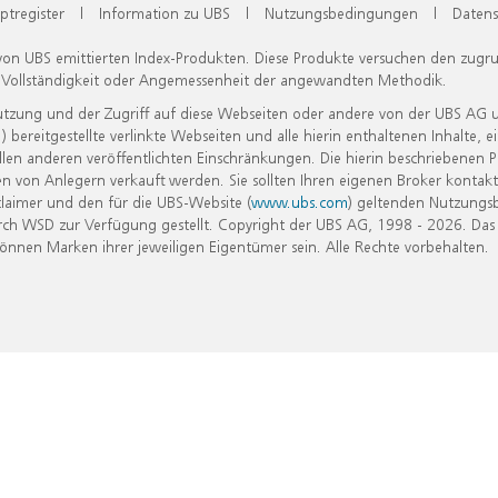
ptregister
|
Information zu UBS
|
Nutzungsbedingungen
|
Datens
 von UBS emittierten Index-Produkten. Diese Produkte versuchen den zugr
, Vollständigkeit oder Angemessenheit der angewandten Methodik.
Nutzung und der Zugriff auf diese Webseiten oder andere von der UBS AG 
eitgestellte verlinkte Webseiten und alle hierin enthaltenen Inhalte, e
allen anderen veröffentlichten Einschränkungen. Die hierin beschriebenen
n von Anlegern verkauft werden. Sie sollten Ihren eigenen Broker kontakt
laimer und den für die UBS-Website (
www.ubs.com
) geltenden Nutzungs
h WSD zur Verfügung gestellt. Copyright der UBS AG, 1998 - 2026. Das
nen Marken ihrer jeweiligen Eigentümer sein. Alle Rechte vorbehalten.