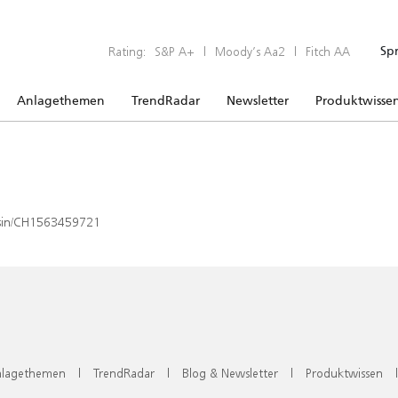
Rating:
S&P A+
|
Moody’s Aa2
|
Fitch AA
Sp
Anlagethemen
TrendRadar
Newsletter
Produktwisse
x/isin/CH1563459721
lagethemen
|
TrendRadar
|
Blog & Newsletter
|
Produktwissen
|