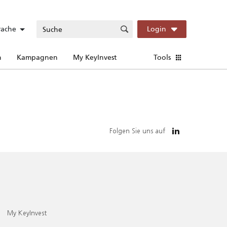
rache
Login
n
Kampagnen
My KeyInvest
Tools
Folgen Sie uns auf
My KeyInvest