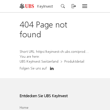
KeyInvest
404 Page not
found
Short URL:
https://keyinvest-ch.ubs.com/produkt/detail/index/isin/CH1563459739
You are here:
UBS KeyInvest Switzerland
Produktdetail
Folgen Sie uns auf
Entdecken Sie UBS KeyInvest
Home