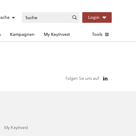
rache
Login
n
Kampagnen
My KeyInvest
Tools
Folgen Sie uns auf
My KeyInvest