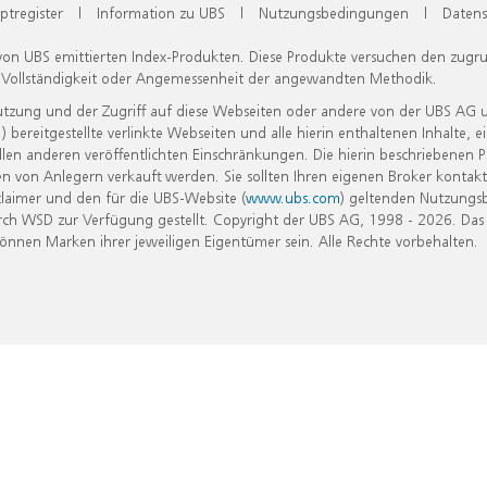
ptregister
|
Information zu UBS
|
Nutzungsbedingungen
|
Datens
 von UBS emittierten Index-Produkten. Diese Produkte versuchen den zugr
, Vollständigkeit oder Angemessenheit der angewandten Methodik.
Nutzung und der Zugriff auf diese Webseiten oder andere von der UBS AG 
eitgestellte verlinkte Webseiten und alle hierin enthaltenen Inhalte, e
allen anderen veröffentlichten Einschränkungen. Die hierin beschriebenen
n von Anlegern verkauft werden. Sie sollten Ihren eigenen Broker kontakt
laimer und den für die UBS-Website (
www.ubs.com
) geltenden Nutzungs
h WSD zur Verfügung gestellt. Copyright der UBS AG, 1998 - 2026. Das
nen Marken ihrer jeweiligen Eigentümer sein. Alle Rechte vorbehalten.