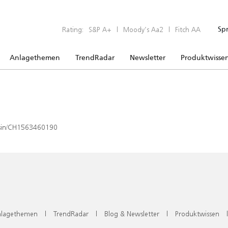
Rating:
S&P A+
|
Moody’s Aa2
|
Fitch AA
Sp
Anlagethemen
TrendRadar
Newsletter
Produktwisse
x/isin/CH1563460190
lagethemen
|
TrendRadar
|
Blog & Newsletter
|
Produktwissen
|