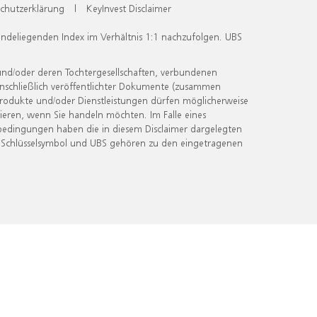
chutzerklärung
|
KeyInvest Disclaimer
undeliegenden Index im Verhältnis 1:1 nachzufolgen. UBS
und/oder deren Tochtergesellschaften, verbundenen
inschließlich veröffentlichter Dokumente (zusammen
 Produkte und/oder Dienstleistungen dürfen möglicherweise
ieren, wenn Sie handeln möchten. Im Falle eines
bedingungen haben die in diesem Disclaimer dargelegten
 Schlüsselsymbol und UBS gehören zu den eingetragenen