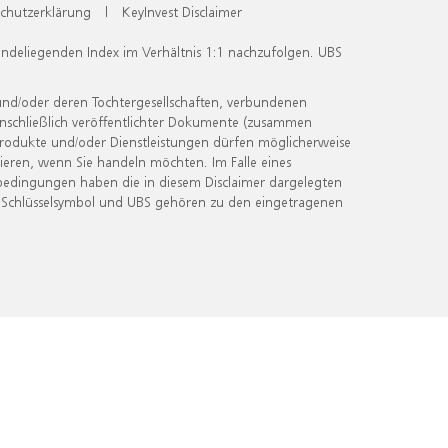
chutzerklärung
|
KeyInvest Disclaimer
undeliegenden Index im Verhältnis 1:1 nachzufolgen. UBS
und/oder deren Tochtergesellschaften, verbundenen
inschließlich veröffentlichter Dokumente (zusammen
 Produkte und/oder Dienstleistungen dürfen möglicherweise
ieren, wenn Sie handeln möchten. Im Falle eines
bedingungen haben die in diesem Disclaimer dargelegten
 Schlüsselsymbol und UBS gehören zu den eingetragenen