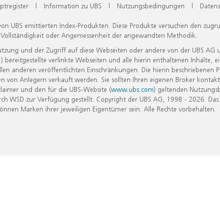
ptregister
|
Information zu UBS
|
Nutzungsbedingungen
|
Datens
 von UBS emittierten Index-Produkten. Diese Produkte versuchen den zugr
, Vollständigkeit oder Angemessenheit der angewandten Methodik.
Nutzung und der Zugriff auf diese Webseiten oder andere von der UBS AG 
eitgestellte verlinkte Webseiten und alle hierin enthaltenen Inhalte, e
allen anderen veröffentlichten Einschränkungen. Die hierin beschriebenen
n von Anlegern verkauft werden. Sie sollten Ihren eigenen Broker kontakt
laimer und den für die UBS-Website (
www.ubs.com
) geltenden Nutzungs
h WSD zur Verfügung gestellt. Copyright der UBS AG, 1998 - 2026. Das
nen Marken ihrer jeweiligen Eigentümer sein. Alle Rechte vorbehalten.