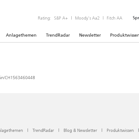
Rating:
S&P A+
|
Moody’s Aa2
|
Fitch AA
Sp
Anlagethemen
TrendRadar
Newsletter
Produktwisse
x/isin/CH1563460448
lagethemen
|
TrendRadar
|
Blog & Newsletter
|
Produktwissen
|