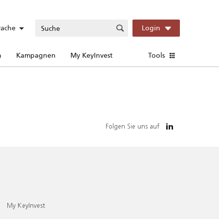
rache
Login
n
Kampagnen
My KeyInvest
Tools
Folgen Sie uns auf
My KeyInvest