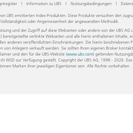
ptregister
|
Information zu UBS
|
Nutzungsbedingungen
|
Datens
 von UBS emittierten Index-Produkten. Diese Produkte versuchen den zugr
, Vollständigkeit oder Angemessenheit der angewandten Methodik.
Nutzung und der Zugriff auf diese Webseiten oder andere von der UBS AG 
eitgestellte verlinkte Webseiten und alle hierin enthaltenen Inhalte, e
allen anderen veröffentlichten Einschränkungen. Die hierin beschriebenen
n von Anlegern verkauft werden. Sie sollten Ihren eigenen Broker kontakt
laimer und den für die UBS-Website (
www.ubs.com
) geltenden Nutzungs
h WSD zur Verfügung gestellt. Copyright der UBS AG, 1998 - 2026. Das
nen Marken ihrer jeweiligen Eigentümer sein. Alle Rechte vorbehalten.