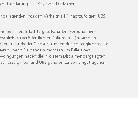
chutzerklärung
|
KeyInvest Disclaimer
undeliegenden Index im Verhältnis 1:1 nachzufolgen. UBS
und/oder deren Tochtergesellschaften, verbundenen
inschließlich veröffentlichter Dokumente (zusammen
 Produkte und/oder Dienstleistungen dürfen möglicherweise
ieren, wenn Sie handeln möchten. Im Falle eines
bedingungen haben die in diesem Disclaimer dargelegten
 Schlüsselsymbol und UBS gehören zu den eingetragenen