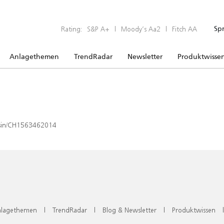
Rating:
S&P A+
|
Moody’s Aa2
|
Fitch AA
Sp
Anlagethemen
TrendRadar
Newsletter
Produktwisse
x/isin/CH1563462014
lagethemen
|
TrendRadar
|
Blog & Newsletter
|
Produktwissen
|