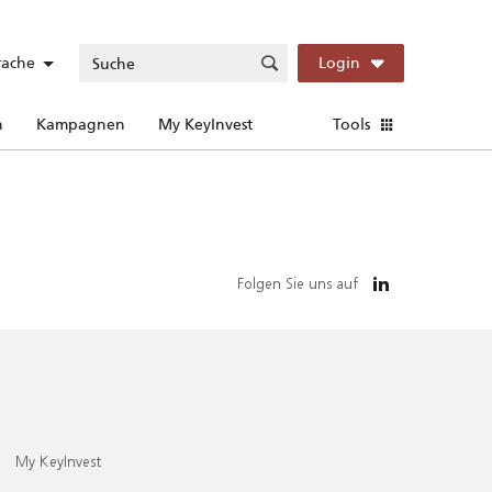
rache
Login
n
Kampagnen
My KeyInvest
Tools
Folgen Sie uns auf
My KeyInvest