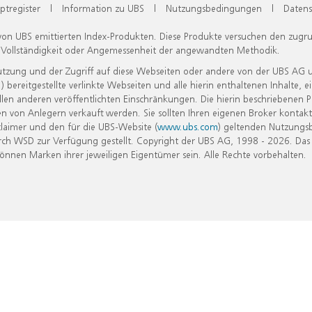
ptregister
|
Information zu UBS
|
Nutzungsbedingungen
|
Datens
 von UBS emittierten Index-Produkten. Diese Produkte versuchen den zugr
, Vollständigkeit oder Angemessenheit der angewandten Methodik.
Nutzung und der Zugriff auf diese Webseiten oder andere von der UBS AG 
eitgestellte verlinkte Webseiten und alle hierin enthaltenen Inhalte, e
allen anderen veröffentlichten Einschränkungen. Die hierin beschriebenen
n von Anlegern verkauft werden. Sie sollten Ihren eigenen Broker kontakt
laimer und den für die UBS-Website (
www.ubs.com
) geltenden Nutzungs
h WSD zur Verfügung gestellt. Copyright der UBS AG, 1998 - 2026. Das
nen Marken ihrer jeweiligen Eigentümer sein. Alle Rechte vorbehalten.