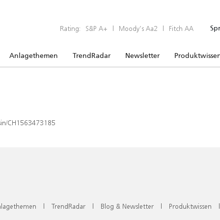
Rating:
S&P A+
|
Moody’s Aa2
|
Fitch AA
Sp
Anlagethemen
TrendRadar
Newsletter
Produktwisse
x/isin/CH1563473185
lagethemen
|
TrendRadar
|
Blog & Newsletter
|
Produktwissen
|