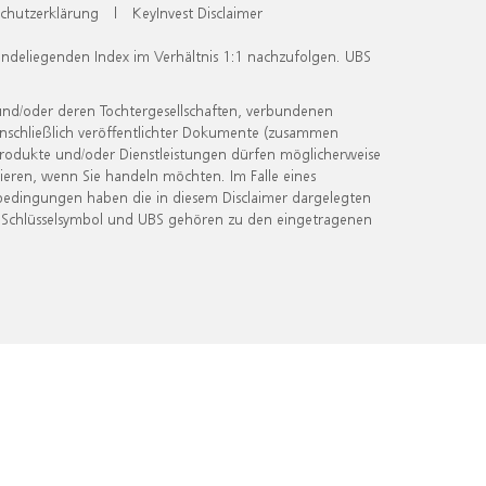
chutzerklärung
|
KeyInvest Disclaimer
undeliegenden Index im Verhältnis 1:1 nachzufolgen. UBS
und/oder deren Tochtergesellschaften, verbundenen
inschließlich veröffentlichter Dokumente (zusammen
 Produkte und/oder Dienstleistungen dürfen möglicherweise
ieren, wenn Sie handeln möchten. Im Falle eines
bedingungen haben die in diesem Disclaimer dargelegten
 Schlüsselsymbol und UBS gehören zu den eingetragenen