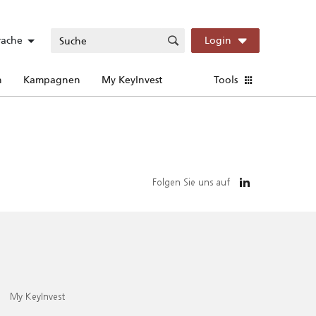
rache
Login
n
Kampagnen
My KeyInvest
Tools
Folgen Sie uns auf
My KeyInvest