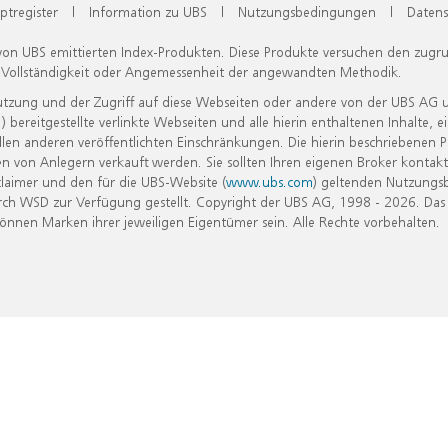
ptregister
|
Information zu UBS
|
Nutzungsbedingungen
|
Datens
 von UBS emittierten Index-Produkten. Diese Produkte versuchen den zugr
, Vollständigkeit oder Angemessenheit der angewandten Methodik.
Nutzung und der Zugriff auf diese Webseiten oder andere von der UBS AG 
eitgestellte verlinkte Webseiten und alle hierin enthaltenen Inhalte, e
allen anderen veröffentlichten Einschränkungen. Die hierin beschriebenen
n von Anlegern verkauft werden. Sie sollten Ihren eigenen Broker kontakt
laimer und den für die UBS-Website (
www.ubs.com
) geltenden Nutzungs
h WSD zur Verfügung gestellt. Copyright der UBS AG, 1998 - 2026. Das
nen Marken ihrer jeweiligen Eigentümer sein. Alle Rechte vorbehalten.