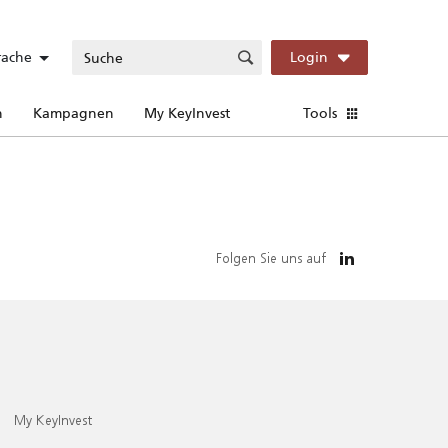
rache
Login
n
Kampagnen
My KeyInvest
Tools
Folgen Sie uns auf
My KeyInvest