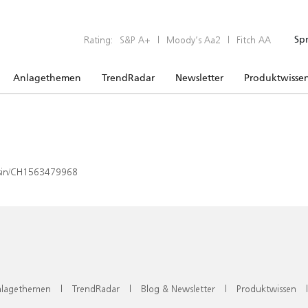
Rating:
S&P A+
|
Moody’s Aa2
|
Fitch AA
Sp
Anlagethemen
TrendRadar
Newsletter
Produktwisse
x/isin/CH1563479968
lagethemen
|
TrendRadar
|
Blog & Newsletter
|
Produktwissen
|