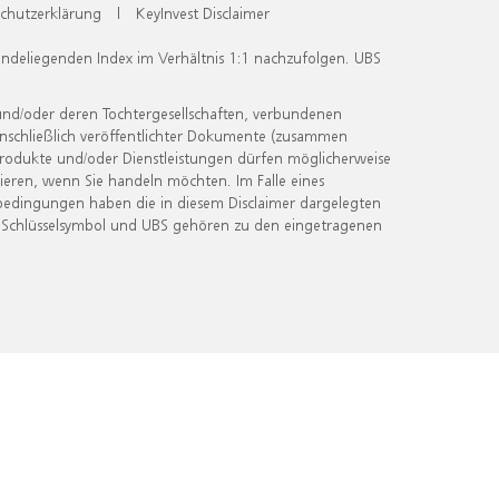
chutzerklärung
|
KeyInvest Disclaimer
undeliegenden Index im Verhältnis 1:1 nachzufolgen. UBS
und/oder deren Tochtergesellschaften, verbundenen
inschließlich veröffentlichter Dokumente (zusammen
 Produkte und/oder Dienstleistungen dürfen möglicherweise
ieren, wenn Sie handeln möchten. Im Falle eines
bedingungen haben die in diesem Disclaimer dargelegten
 Schlüsselsymbol und UBS gehören zu den eingetragenen