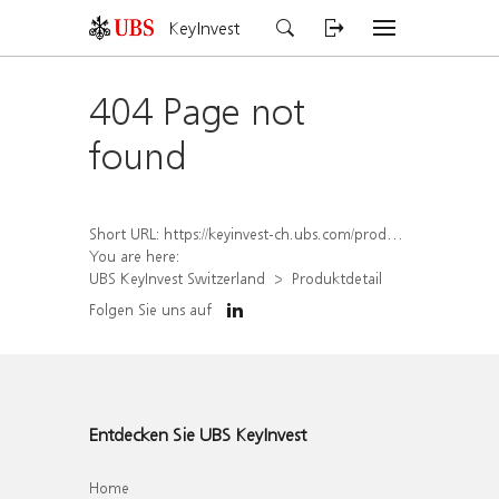
KeyInvest
404 Page not
found
Short URL:
https://keyinvest-ch.ubs.com/produkt/detail/index/isin/CH1563486476
You are here:
UBS KeyInvest Switzerland
Produktdetail
Folgen Sie uns auf
Entdecken Sie UBS KeyInvest
Home