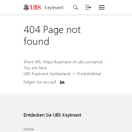
KeyInvest
404 Page not
found
Short URL:
https://keyinvest-ch.ubs.com/produkt/detail/index/isin/CH1563487177
You are here:
UBS KeyInvest Switzerland
Produktdetail
Folgen Sie uns auf
Entdecken Sie UBS KeyInvest
Home