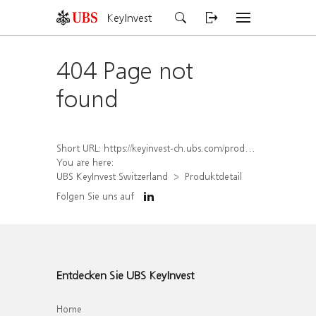
KeyInvest
404 Page not
found
Short URL:
https://keyinvest-ch.ubs.com/produkt/detail/index/isin/CH1563489041
You are here:
UBS KeyInvest Switzerland
Produktdetail
Folgen Sie uns auf
Entdecken Sie UBS KeyInvest
Home