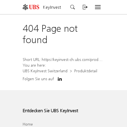
KeyInvest
404 Page not
found
Short URL:
https://keyinvest-ch.ubs.com/produkt/detail/index/isin/CH1563492060
You are here:
UBS KeyInvest Switzerland
Produktdetail
Folgen Sie uns auf
Entdecken Sie UBS KeyInvest
Home