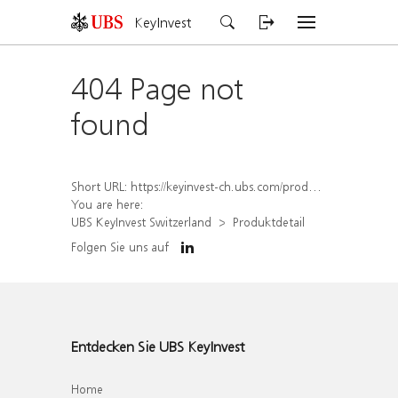
KeyInvest
404 Page not
found
Short URL:
https://keyinvest-ch.ubs.com/produkt/detail/index/isin/CH1563492425
You are here:
UBS KeyInvest Switzerland
Produktdetail
Folgen Sie uns auf
Entdecken Sie UBS KeyInvest
Home