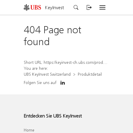
KeyInvest
404 Page not
found
Short URL:
https://keyinvest-ch.ubs.com/produkt/detail/index/isin/CH1563492722
You are here:
UBS KeyInvest Switzerland
Produktdetail
Folgen Sie uns auf
Entdecken Sie UBS KeyInvest
Home