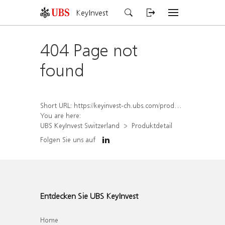
KeyInvest
404 Page not
found
Short URL:
https://keyinvest-ch.ubs.com/produkt/detail/index/isin/CH1563492748
You are here:
UBS KeyInvest Switzerland
Produktdetail
Folgen Sie uns auf
Entdecken Sie UBS KeyInvest
Home