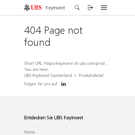
KeyInvest
404 Page not
found
Short URL:
https://keyinvest-ch.ubs.com/produkt/detail/index/isin/CH1563492862
You are here:
UBS KeyInvest Switzerland
Produktdetail
Folgen Sie uns auf
Entdecken Sie UBS KeyInvest
Home