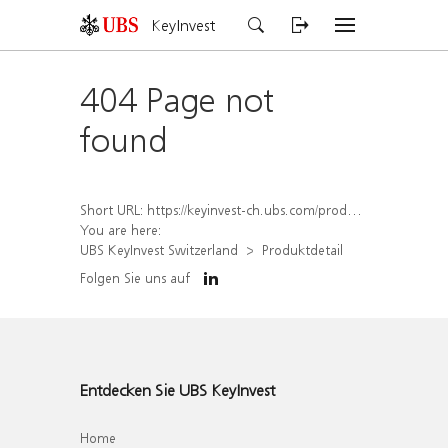
KeyInvest
404 Page not
found
Short URL:
https://keyinvest-ch.ubs.com/produkt/detail/index/isin/CH1563492946
You are here:
UBS KeyInvest Switzerland
Produktdetail
Folgen Sie uns auf
Entdecken Sie UBS KeyInvest
Home