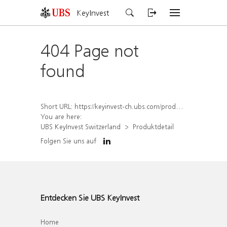
KeyInvest
404 Page not
found
Short URL:
https://keyinvest-ch.ubs.com/produkt/detail/index/isin/CH1563493076
You are here:
UBS KeyInvest Switzerland
Produktdetail
Folgen Sie uns auf
Entdecken Sie UBS KeyInvest
Home